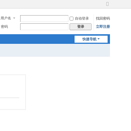
切
换
用户名
自动登录
找回密码
到
宽
密码
立即注册
登录
版
快捷导航