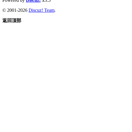
Powered by
Discuz!
X3.5
© 2001-2026
Discuz! Team
.
返回顶部