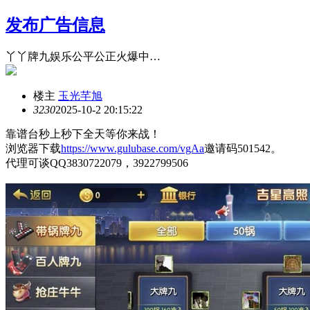
发布广告信息
丫丫牌九娱乐公平公正火爆中…
楼主
玉光芊旭
323
0
2025-10-2 20:15:22
靠谱台秒上秒下全天等你来战！
浏览器下载
https://www.gulubase.com/vgAa
邀请码501542。
代理可谈QQ3830722079，3922799506