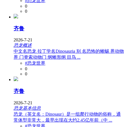
#恐龙世界
0
0
齐鲁
2026-7-21
恐龙概述
中文名恐龙 拉丁学名Dinosauria 别 名恐怖的蜥蜴 界动物
界 门脊索动物门 纲蜥形纲 目鸟 ...
#恐龙世界
0
0
齐鲁
2026-7-21
恐龙基本信息
恐龙（英文名：Dinosaur）是一组爬行动物的俗称，通
常体型非常大，最早出现在大约2.45亿年前（中 ...
#恐龙世界