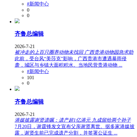
#新闻中心
0
0
齐鲁总编辑
2026-7-21
被冲走的上百只圈养动物未找回 广西贵港动物园急求助
此前，受台风“美莎克”影响，广西贵港市遭遇暴雨侵
袭，城区与乡镇大面积积水。当地民营贵港动物 ...
#新闻中心
101
0
齐鲁总编辑
2026-7-21
港媒披露谢贤遗嘱：遗产超1亿港元 九成留给两个孙子
7月20日，谢霆锋发文宣布父亲谢贤离世。据多家港媒披
露，谢贤生前已完成遗产分割，并签署公证生 ...