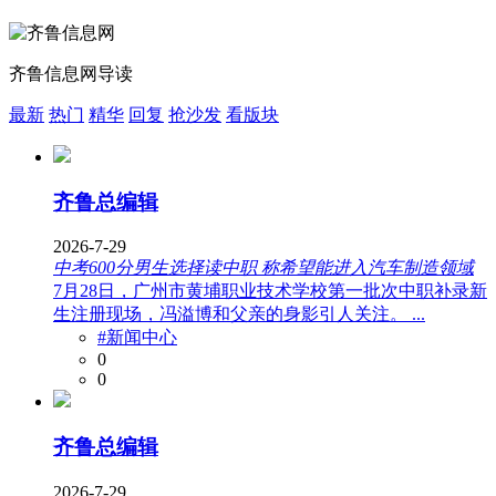
齐鲁信息网导读
最新
热门
精华
回复
抢沙发
看版块
齐鲁总编辑
2026-7-29
中考600分男生选择读中职 称希望能进入汽车制造领域
7月28日，广州市黄埔职业技术学校第一批次中职补录新
生注册现场，冯溢博和父亲的身影引人关注。 ...
#新闻中心
0
0
齐鲁总编辑
2026-7-29