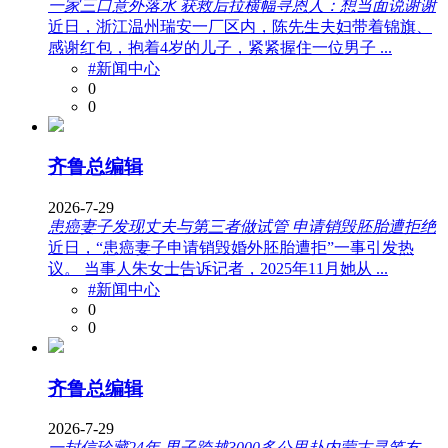
一家三口意外落水 获救后拉横幅寻恩人：想当面说谢谢
近日，浙江温州瑞安一厂区内，陈先生夫妇带着锦旗、
感谢红包，抱着4岁的儿子，紧紧握住一位男子 ...
#新闻中心
0
0
齐鲁总编辑
2026-7-29
患癌妻子发现丈夫与第三者做试管 申请销毁胚胎遭拒绝
近日，“患癌妻子申请销毁婚外胚胎遭拒”一事引发热
议。 当事人朱女士告诉记者，2025年11月她从 ...
#新闻中心
0
0
齐鲁总编辑
2026-7-29
一封信珍藏24年 男子跨越3000多公里赴内蒙古寻笔友