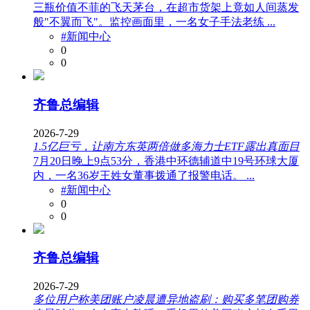
三瓶价值不菲的飞天茅台，在超市货架上竟如人间蒸发
般"不翼而飞"。监控画面里，一名女子手法老练 ...
#新闻中心
0
0
齐鲁总编辑
2026-7-29
1.5亿巨亏，让南方东英两倍做多海力士ETF露出真面目
7月20日晚上9点53分，香港中环德辅道中19号环球大厦
内，一名36岁王姓女董事拨通了报警电话。 ...
#新闻中心
0
0
齐鲁总编辑
2026-7-29
多位用户称美团账户凌晨遭异地盗刷：购买多笔团购券