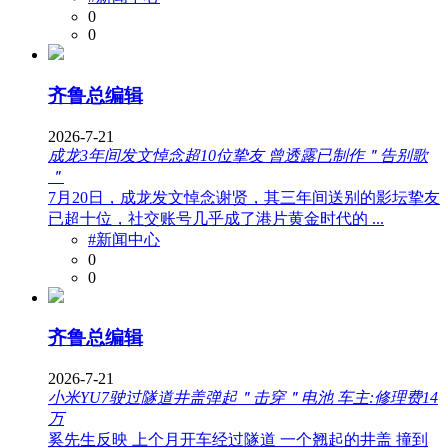
0
0
齐鲁总编辑
2026-7-21
成龙3年间发文悼念超10位挚友 曾透露已制作＂告别歌
＂
7月20日，成龙发文悼念谢贤，其三年间送别的影坛挚友
已超十位，社交账号几乎成了港片黄金时代的 ...
#新闻中心
0
0
齐鲁总编辑
2026-7-21
小米YU7驶过隧道井盖弹起＂击穿＂电池 车主:修理费14
万
奚先生反映 上个月开车经过隧道 一个翘起的井盖 撞到