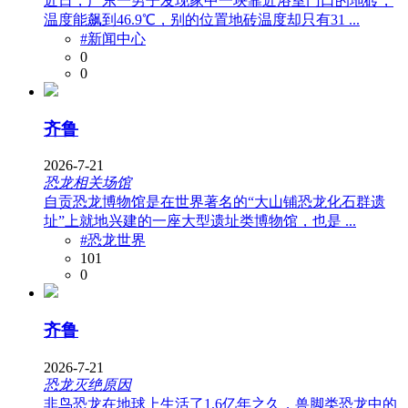
近日，广东一男子发现家中一块靠近浴室门口的地砖，
温度能飙到46.9℃，别的位置地砖温度却只有31 ...
#新闻中心
0
0
齐鲁
2026-7-21
恐龙相关场馆
自贡恐龙博物馆是在世界著名的“大山铺恐龙化石群遗
址”上就地兴建的一座大型遗址类博物馆，也是 ...
#恐龙世界
101
0
齐鲁
2026-7-21
恐龙灭绝原因
非鸟恐龙在地球上生活了1.6亿年之久，兽脚类恐龙中的