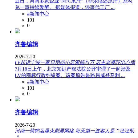
近日，河南多家企业“NFC果汁”（非浓缩还原汁）系勾
兑一事持续发酵。 据媒体报道，涉事代工厂 ...
#新闻中心
101
0
齐鲁编辑
2026-7-20
LV起诉宁波一家日用品小店索赔25万 店主老婆吓出心病
7月16日上午，北京知识产权法院公开审理了一起涉及
LV的商标行政纠纷案。该案原告是路易威登马利 ...
#新闻中心
101
0
齐鲁编辑
2026-7-20
河南一烤鸭店爆火刷屏网络 每天第一波客人是＂汪汪队
＂