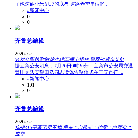
了他这辆小米YU7的底盘 道路养护单位的 ...
#新闻中心
0
0
齐鲁总编辑
2026-7-21
54岁交警执勤时被小轿车撞击牺牲 警服被鲜血染红
据宜宾公安消息，7月20日9时30分，宜宾市公安局交通
管理支队民警田浩同志遗体告别仪式在宜宾市殡 ...
#新闻中心
101
0
齐鲁总编辑
2026-7-21
杭州316平豪宅卖不掉 房东＂自残式＂拍卖＂白菜价＂
成交