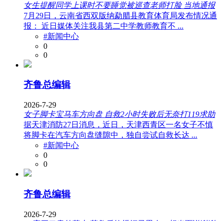
女生提醒同学上课时不要睡觉被巡查老师打脸 当地通报
7月29日，云南省西双版纳勐腊县教育体育局发布情况通
报： 近日媒体关注我县第二中学教师教育不 ...
#新闻中心
0
0
齐鲁总编辑
2026-7-29
女子脚卡宝马车方向盘 自救2小时失败后无奈打119求助
据天津消防27日消息，近日，天津西青区一名女子不慎
将脚卡在汽车方向盘缝隙中，独自尝试自救长达 ...
#新闻中心
0
0
齐鲁总编辑
2026-7-29