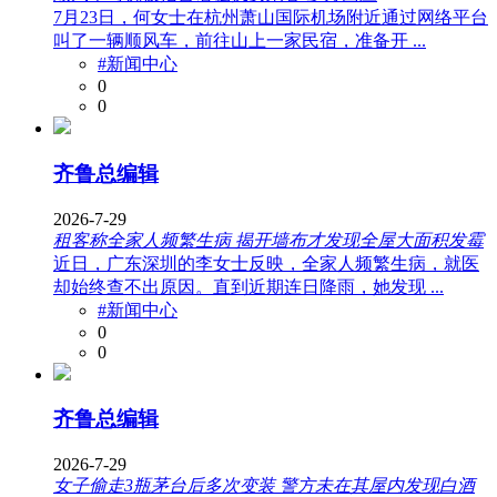
7月23日，何女士在杭州萧山国际机场附近通过网络平台
叫了一辆顺风车，前往山上一家民宿，准备开 ...
#新闻中心
0
0
齐鲁总编辑
2026-7-29
租客称全家人频繁生病 揭开墙布才发现全屋大面积发霉
近日，广东深圳的李女士反映，全家人频繁生病，就医
却始终查不出原因。直到近期连日降雨，她发现 ...
#新闻中心
0
0
齐鲁总编辑
2026-7-29
女子偷走3瓶茅台后多次变装 警方未在其屋内发现白酒