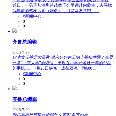
近日，一男子从深圳跨越数千公里远赴内蒙古，去寻找
24年前的笔友冰雨（网名），引发网友共鸣。 ...
#新闻中心
0
0
齐鲁总编辑
2026-7-29
18岁女儿被北大录取 单亲妈妈在工地上被扣件砸了鼻梁
一条“北京大学”的短信，出现在小学只读过一年的邹品
芝手机上。 7月28日傍晚，成都双流一间600 ...
#新闻中心
0
0
齐鲁总编辑
2026-7-29
顺风车司机被指言语骚扰女乘客 多方回应