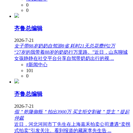
0
0
齐鲁总编辑
2026-7-21
女子带88岁奶奶自驾游8省 耗时21天总花费约2万
“27岁的我带着88岁的奶奶行万里路。”近日，山东聊城
女孩静静在社交平台分享自驾带奶奶出行的视 ...
#新闻中心
101
0
齐鲁总编辑
2026-7-21
假＂乾隆御瓶＂拍出3900万 买主拒交割被＂货主＂提起
仲裁
近日，河北河间市丁先生在上海嘉禾拍卖公司遭遇“卖拐
式拍卖”引发关注。看到报道的藏家李先生告 ...