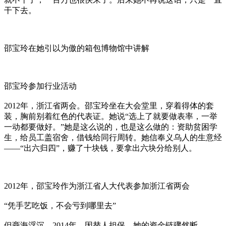
干下去。
邵宝玲在她引以为傲的箱包博物馆中讲解
邵宝玲参加行业活动
2012年，浙江省两会。邵宝玲坐在大会堂里，穿着得体的套
装，胸前别着红色的代表证。她说“选上了就要做表率，一举
一动都要做好。”她是这么说的，也是这么做的：资助贫困学
生，给员工盖宿舍，借钱给同行周转。她信奉义乌人的生意经
——“出六归四”，赚了十块钱，要拿出六块分给别人。
2012年，邵宝玲作为浙江省人大代表参加浙江省两会
“凭手艺吃饭，不会亏到哪里去”
但商海浮沉。2014年，因替人担保，她的资金链骤然断