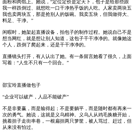
面粉和肉馅上。她说，“定位定价是定天下，包子是给那些跟
我一样跌倒过、就想吃一口干净热乎饭的人吃。人家卖两块五
我也卖两块五，那是抢别人的饭碗。我卖五块，但我做得大、
料足、干净。”
闲暇时，她架起直播设备，拍包子的制作过程。她说自己不是
想当网红，就是想让别人知道，这包子干干净净的。就像她这
个人，跌倒了爬起来，还是干干净净的。
直播镜头打开，有人认出了她。有一条留言她看了很久，上面
写着：“人生不只有一个回合。”
邵宝玲直播做包子
“企业可以破产，人品不能破产”
不是非要赢，而是输得起；不是要躺平，而是随时都有再来一
次的勇气。她说，这就是义乌精神。义乌人从鸡毛换糖开始，
挑着担子走街串巷，一根扁担两只箩筐，被人骂过、赶过，但
从来没有怕过。