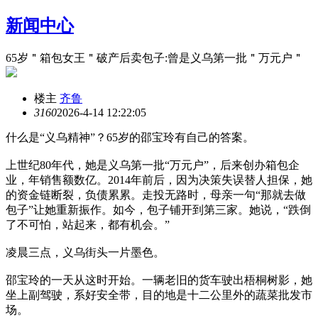
新闻中心
65岁＂箱包女王＂破产后卖包子:曾是义乌第一批＂万元户＂
楼主
齐鲁
316
0
2026-4-14 12:22:05
什么是“义乌精神”？65岁的邵宝玲有自己的答案。
上世纪80年代，她是义乌第一批“万元户”，后来创办箱包企
业，年销售额数亿。2014年前后，因为决策失误替人担保，她
的资金链断裂，负债累累。走投无路时，母亲一句“那就去做
包子”让她重新振作。如今，包子铺开到第三家。她说，“跌倒
了不可怕，站起来，都有机会。”
凌晨三点，义乌街头一片墨色。
邵宝玲的一天从这时开始。一辆老旧的货车驶出梧桐树影，她
坐上副驾驶，系好安全带，目的地是十二公里外的蔬菜批发市
场。