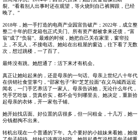
裂。“看着别人出事时还在观望，等火烧到自己裤脚跟，已经
晚了。”
2018年，她一手打造的电商产业园宣告破产；2022年，成立整
整二十年的巨龙箱包正式关门。所有资产都被拿来还债，“富
翁”成了“负翁”。最难的时候，她把自己关在家里，窗帘拉
上，不见人，不接电话。她站在出租屋的窗边，往下看了无数
次，想过跳楼，一了百了。
最终没有跳。她想通了：活下来才有机会。
真正让她站起来的，还是母亲的一句话。母亲上世纪八十年代
在供销社食堂掌勺，“邵家包子”和“芝芝拉面”在义乌城西远近
闻名，一门手艺养活了一家人。母亲告诉她，无论什么年代，
凭手艺吃饭，货真价实，都不会亏到哪里去。她决定，重新拾
起母亲的衣钵，开一家包子铺。
她开始找店面。好位置的店很多，但一问租金，十几万，她一
分钱都掏不出来。
转机出现在一个普通的下午。九个要好的小姐妹来看她，她做
了包子招待。姐妹们连声说好吃，她鼓起勇气说想开包子铺重