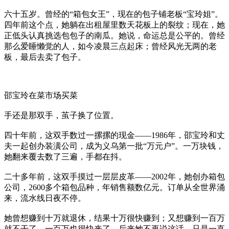
六十五岁。曾经的“箱包女王”，现在的包子铺老板“宝玲姐”。
四年前这个点，她躺在出租屋里数天花板上的裂纹；现在，她
正低头认真挑选包包子的南瓜。她说，命运总是公平的。曾经
那么爱睡懒觉的人，如今凌晨三点起床；曾经风光无两的老
板，最后去卖了包子。
邵宝玲在菜市场买菜
手还是那双手，茧子换了位置。
四十年前，这双手数过一摞摞的现金——1986年，邵宝玲和丈
夫一起创办装潢公司，成为义乌第一批“万元户”。一万块钱，
她翻来覆去数了三遍，手都在抖。
二十多年前，这双手摸过一层层皮革——2002年，她创办箱包
公司，2600多个箱包品种，年销售额数亿元。订单从全世界涌
来，流水线日夜不停。
她曾想赚到十万就退休，结果十万很快赚到；又想赚到一百万
就不干了，一百万也很快来了。后来她不再说这话，只是一直