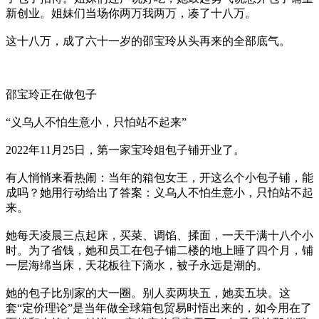
新创业。姐妹们当场你两万我两万，凑了十八万。
这十八万，成了六十一岁的邵宝玲从头再来的全部底气。
邵宝玲正在做包子
“义乌人不怕生意小，只怕站不起来”
2022年11月25日，第一家宝玲姐包子铺开业了。
有人悄悄来看热闹：当年的箱包女王，开这么个小包子铺，能
成吗？她用行动给出了答案：义乌人不怕生意小，只怕站不起
来。
她每天凌晨三点起床，买菜、调馅、揉面，一天干满十八个小
时。为了省钱，她和员工在包子铺二楼的地上睡了四个月，铺
一层海绵当床，天花板往下滴水，被子永远是潮的。
她的包子比别家的大一圈。别人卖两块五，她卖五块。这
套“定价理论”是当年做全球箱包贸易时悟出来的，如今用在了