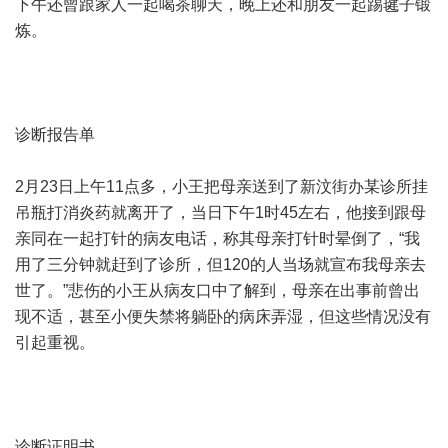
下午还曾跟家人一起喝茶聊天，晚上还和朋友一起踢毽子锻
炼。
诊断报告单
2月23日上午11点多，小王把母亲送到了新汶街办某诊所挂
吊瓶打消炎药就离开了，当日下午1时45左右，他接到跟母
亲同在一起打针的病友电话，称其母亲打针时晕倒了，“我
用了三分钟就赶到了诊所，但120的人当场就宣布我母亲去
世了。”悲伤的小王从病友口中了解到，母亲在出事前曾出
现不适，甚至小便失禁将躺卧的病床弄湿，但这些情况没有
引起重视。
诊断证明书