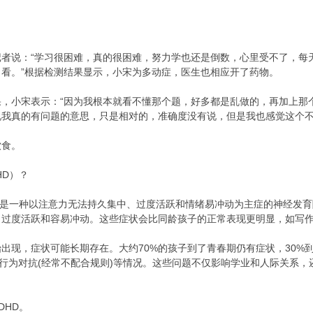
者说：“学习很困难，真的很困难，努力学也还是倒数，心里受不了，每天
看。”根据检测结果显示，小宋为多动症，医生也相应开了药物。
果，小宋表示：“因为我根本就看不懂那个题，好多都是乱做的，再加上那
说我真的有问题的意思，只是相对的，准确度没有说，但是我也感觉这个不
饮食。
HD）？
）是一种以注意力无法持久集中、过度活跃和情绪易冲动为主症的神经发育
、过度活跃和容易冲动。这些症状会比同龄孩子的正常表现更明显，如写
出现，症状可能长期存在。大约70%的孩子到了青春期仍有症状，30%
、行为对抗(经常不配合规则)等情况。这些问题不仅影响学业和人际关系
DHD。