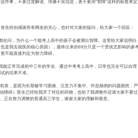
这件事，不要过度解读、传播不实信息，更不要用“智障”这样的标签来定
。首先特别感谢所有网友的关心，也针对大家的疑问，给大家一个回应：
多人都在问，为什么一个能考上高中的孩子会被测出智障。这里给大家说明
也是我去就医的核心原因），最终出来的69分只是一个受状态影响的参
，更不能直接判定为智力障碍。
问。我能正常完成初中三年的学业、通过中考考上高中，日常也完全可以自
测试的结果不准。
的初衷，是因为长期被学习困难、注意力不集中、作息颠倒的问题困扰，
多动障碍）医生已经给我开了对症的药物，也给了我调整作还请大家不要过
扰、正在努力调整的普通高三学生，谢谢大家的理解和善意。