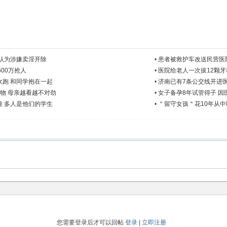
认为涉嫌卖淫开除
•
患者被救护车改送民营医
600万抢人
•
医院给老人一次拔12颗牙
跑 和同学抱在一起
•
济南已有7条公交线开进
物 母亲越看越不对劲
•
女子备孕8年试管得子 
 多人是他们的学生
•
＂留守女孩＂花10年从
您需要登录后才可以回帖
登录
|
立即注册