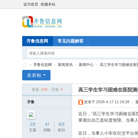
设为首页
收藏本站
齐鲁信息网
常见问题解答
»
齐鲁信息网
›
新闻资讯
›
新闻中心
›
高三学生学习困难在医院
齐
发新帖
鲁
高三学生学习困难在医院测
查看:
378
|
回复:
0
信
息
齐鲁
发表于 2026-4-17 11:16:28
|
网
近日，“高三学生学习困难去医
果测出自己是轻度智障。当事人
2万
37
8万
主题
回帖
积分
近日，当事人小宋在社交平台发