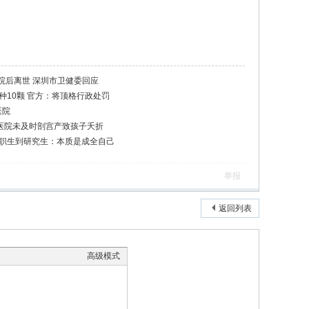
院后离世 深圳市卫健委回应
种10颗 官方：将顶格行政处罚
医院
因医院未及时剖宫产致孩子夭折
中职生到研究生：本质是成全自己
举报
返回列表
高级模式