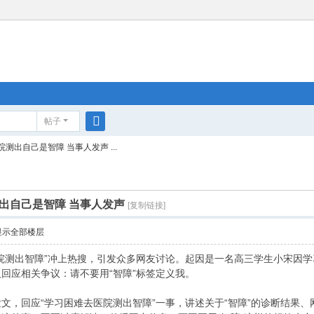
帖子
搜
测出自己是智障 当事人发声 ...
索
出自己是智障 当事人发声
[复制链接]
显示全部楼层
院测出智障”冲上热搜，引发众多网友讨论。起因是一名高三学生小宋因
回应相关争议：请不要用“智障”标签定义我。
文，回应“学习困难去医院测出智障”一事，讲述关于“智障”的诊断结果、