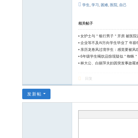
学生
,
学习
,
困难
,
医院
,
自己
相关帖子
•
女护士与＂银行男子＂开房 被医院
•
企业等不及AI方向学生毕业了 年薪
•
亲历龙卷风过境学生：感觉要被风吹
•
6年级学生喝饮品惊现疑似＂蜘蛛＂
•
林大公、白丽萍夫妇因突发事故罹难
回复
发新帖