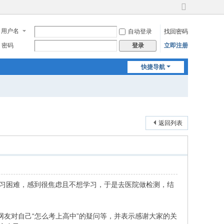
切
换
用户名
自动登录
找回密码
到
宽
密码
立即注册
登录
版
快捷导航
返回列表
学习困难，感到很焦虑且不想学习，于是去医院做检测，结
网友对自己“怎么考上高中”的疑问等，并表示感谢大家的关