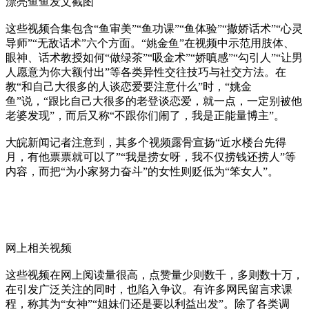
漂亮鱼鱼发文截图
这些视频合集包含“鱼审美”“鱼功课”“鱼体验”“撒娇话术”“心灵
导师”“无敌话术”六个方面。“姚金鱼”在视频中示范用肢体、
眼神、话术教授如何“做绿茶”“吸金术”“娇嗔感”“勾引人”“让男
人愿意为你大额付出”等各类异性交往技巧与社交方法。在
教“和自己大很多的人谈恋爱要注意什么”时，“姚金
鱼”说，“跟比自己大很多的老登谈恋爱，就一点，一定别被他
老婆发现”，而后又称“不跟你们闹了，我是正能量博主”。
大皖新闻记者注意到，其多个视频露骨宣扬“近水楼台先得
月，有他票票就可以了”“我是捞女呀，我不仅捞钱还捞人”等
内容，而把“为小家努力奋斗”的女性则贬低为“笨女人”。
网上相关视频
这些视频在网上阅读量很高，点赞量少则数千，多则数十万，
在引发广泛关注的同时，也陷入争议。有许多网民留言求课
程，称其为“女神”“姐妹们还是要以利益出发”。除了各类调