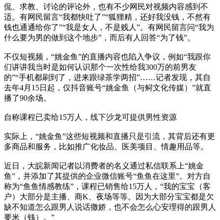
侃、求教、讨论的评论外，也有不少网民对视频内容感到不
适。有网民留言“我都快吐了”“狐狸精，还好我没钱，不然有
钱也通通给你了”“我是女人，不是贱人”。有网民留言问“我为
什么要为男的做到这个地步”，而后有人回答“为了钱”。
不仅短视频，“姚金鱼”的直播内容也陷入争议，例如“我跟你
们讲讲我当时是如何认识那个一次性给我300万的前男友
的”“手机都刷到了，进来跟绿茶学两招”……记者发现，其自
去年4月15日起，仅抖音账号“姚金鱼（与鲟文化传媒）”就直
播了90余场。
自称课程已卖给15万人，线下沙龙可提供男性资源
实际上，“姚金鱼”这些短视频和直播只是引流，其背后还有更
多商品和服务，比如推广化妆品、医美项目、情趣用品等。
近日，大皖新闻记者以消费者的名义通过私信联系上“姚金
鱼”，并添加了其提供的企业微信账号“鱼鱼在这里”。对方自
称为“鱼鱼情感教练”，课程已销售给15万人，“我的宝宝（客
户）大部分是主播、商K、夜场等等。因为大部分宝宝都是欠
缺不知道怎么跟男人说话撒娇，也不会怎么心安理得的跟男人
要米（钱）。”