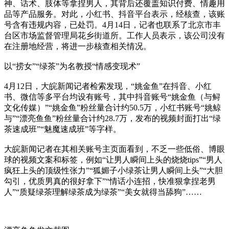
神、话术、肢体等拿捏男人，其背后还覆盖知识付费、情趣用
品等产品服务。对此，小红书、抖音平台表示，经核查，该账
号含有违规内容，已处罚。4月14日，记者也联系了北京市丰
台区市场监督管理局花乡街道所。工作人员表示，该公司没有
在注册地经营，将进一步核查相关情况。
以“捞女”“绿茶”为名教授“情感变现术”
4月12日，大皖新闻记者检索发现，“姚金鱼”在抖音、小红
书、微信等多平台均设有账号，其中抖音账号“姚金鱼（与鲟
文化传媒）”“姚金鱼”粉丝量合计约50.5万，小红书账号“姚鲸
与”“漂亮鱼鱼”粉丝量合计约28.7万，发布的视频封面打出“绿
茶速成班”“魅魔速成班”等字样。
大皖新闻记者在其相关账号主页面看到，不乏一些低俗、博眼
球的视频文案和标签，例如“让男人瞬间上头的烧烧tips”“男人
疯狂上头的顶级性张力”“狐媚子小绿茶让男人瞬间上头”“大胆
勾引，优质男真的很好拿下”“情话小连招，快准狠拿捏老男
人”“质疑绿茶理解绿茶成为绿茶”“美女就得当舔狗”……