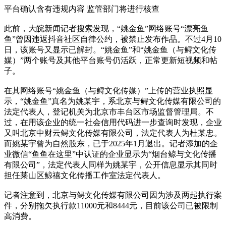
平台确认含有违规内容 监管部门将进行核查
此前，大皖新闻记者搜索发现，“姚金鱼”网络账号“漂亮鱼
鱼”曾因违返抖音社区自律公约，被禁止发布作品。不过4月10
日，该账号又显示已解封。“姚金鱼”和“姚金鱼（与鲟文化传
媒）”两个账号及其他平台账号仍活跃，正常更新短视频和帖
子。
在其网络账号“姚金鱼（与鲟文化传媒）”上传的营业执照显
示，“姚金鱼”真名为姚某宇，系北京与鲟文化传媒有限公司的
法定代表人，登记机关为北京市丰台区市场监督管理局。不
过，在用该企业的统一社会信用代码进一步查询时发现，企业
又叫北京中财云鲟文化传媒有限公司，法定代表人为杜某忠。
而姚某宇曾为自然股东，已于2025年1月退出。记者添加的企
业微信“鱼鱼在这里”中认证的企业显示为“烟台鲸与文化传播
有限公司”，法定代表人同样为姚某宇，公开信息显示其同时
担任莱山区鲸禧文化传播工作室法定代表人。
记者注意到，北京与鲟文化传媒有限公司因为涉及两起执行案
件，分别拖欠执行款11000元和8444元，目前该公司已被限制
高消费。