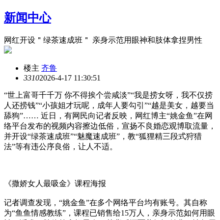
新闻中心
网红开设＂绿茶速成班＂ 亲身示范用眼神和肢体拿捏男性
楼主
齐鲁
331
0
2026-4-17 11:30:51
“世上富哥千千万 你不得挨个尝咸淡”“我是捞女呀，我不仅捞
人还捞钱”“小孩姐才玩呢，成年人要勾引”“越是美女，越要当
舔狗”…… 近日，有网民向记者反映，网红博主“姚金鱼”在网
络平台发布的视频内容擦边低俗，宣扬不良婚恋观博取流量，
并开设“绿茶速成班”“魅魔速成班”，教“狐狸精三段式狩猎
法”等有违公序良俗，让人不适。
《撒娇女人最吸金》课程海报
记者调查发现，“姚金鱼”在多个网络平台均有账号。其自称
为“鱼鱼情感教练”，课程已销售给15万人，亲身示范如何用眼