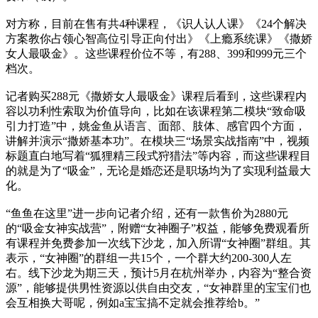
对方称，目前在售有共4种课程，《识人认人课》《24个解决
方案教你占领心智高位引导正向付出》《上瘾系统课》《撒娇
女人最吸金》。这些课程价位不等，有288、399和999元三个
档次。
记者购买288元《撒娇女人最吸金》课程后看到，这些课程内
容以功利性索取为价值导向，比如在该课程第二模块“致命吸
引力打造”中，姚金鱼从语言、面部、肢体、感官四个方面，
讲解并演示“撒娇基本功”。在模块三“场景实战指南”中，视频
标题直白地写着“狐狸精三段式狩猎法”等内容，而这些课程目
的就是为了“吸金”，无论是婚恋还是职场均为了实现利益最大
化。
“鱼鱼在这里”进一步向记者介绍，还有一款售价为2880元
的“吸金女神实战营”，附赠“女神圈子”权益，能够免费观看所
有课程并免费参加一次线下沙龙，加入所谓“女神圈”群组。其
表示，“女神圈”的群组一共15个，一个群大约200-300人左
右。线下沙龙为期三天，预计5月在杭州举办，内容为“整合资
源”，能够提供男性资源以供自由交友，“女神群里的宝宝们也
会互相换大哥呢，例如a宝宝搞不定就会推荐给b。”