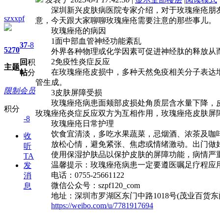
深圳新兴皮肤病医院专家介绍，对于玫瑰痤疮朋友
szxxpf
意，今天跟大家聊聊玫瑰痤疮需要注意的那些事儿。
玫瑰痤疮的病因
1面中部血管神经功能紊乱
37
-8
5270
外界各种物理或化学因素可促进神经肽的释放从而
2免疫性炎症反应
回
积
主题
在玫瑰痤疮皮损中，多种天然免疫相关分子表达增
帖
分
管生成。
限制会员
3皮肤屏障受损
玫瑰痤疮病患面颊部皮损处角质层含水量下降，皮
积分
玫瑰痤疮炎症反应双方为互相作用，玫瑰痤疮皮肤屏
-8
玫瑰痤疮日常护理
饮食宜清淡，多吃水果蔬菜，忌烟酒、浓茶及咖啡
收
放松心情，避免紧张、焦虑或情绪激动。出门做好
听
使用保湿护肤品以保护皮肤的屏障功能，病情严重
TA
温馨提示：玫瑰痤疮病患一定要遵医嘱足疗程应用
发
电话：0755-25661122
消
微信公众号：szpf120_com
息
地址：深圳市罗湖区东门中路1018号(茂业百货东
https://weibo.com/u/7781917694