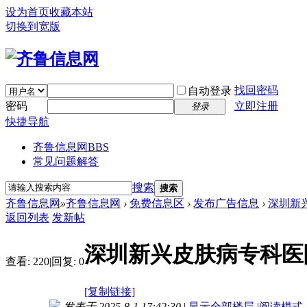
设为首页
收藏本站
切换到宽版
找回密码
自动登录
密码
立即注册
登录
快捷导航
齐鲁信息网
BBS
常见问题解答
搜索
搜索
齐鲁信息网
»
齐鲁信息网
›
免费信息区
›
发布广告信息
›
深圳新
返回列表
发新帖
深圳新兴皮肤病专科医
查看:
220
|
回复:
0
[复制链接]
发表于 2025-8-1 17:42:30
|
显示全部楼层
|
阅读模式