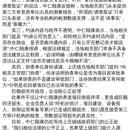
调查取证” 的说法，中仁颐康反驳称，当地相关部门从未提供
第三方有资质单位出具的测量报告，“所谓的‘调查取证’只有
口头表述，没有专业机构的检测数据支撑，这不是‘讲事实’，
而是‘靠嘴力’”。
其三，约谈内容与程序不透明。中仁颐康表示，当地相关
部门提及 “约谈公司负责人”，却拒绝公开约谈对话内容，“是
否存在胁迫、是否歪曲沟通内容，只有公开完整记录才能说
清”;中仁颐康强调，根据法律规定，当地相关部门本身不具备
违法建筑认定权限，“必须明确：由哪级有资质的单位出具了
违法认定文件?这些关键信息至今模糊不清”。
其四，协查单位身份成谜。上庄镇当地相关部门提到 “向
相关主管部门协查”，但未说明协查单位是否为项目原审批单
位，“如果协查的不是建设审批部门，这份协查结果又有何效
力?分明是在回避项目已合法审批的事实”。
巨额损失待追偿，企业盼公正处理
此事件不仅让中仁颐康的养老项目彻底停滞，更造成巨额
经济损失。企业负责人说“经初步统计，项目建设、设备投
入、前期运营筹备等累计已造成巨额损失，我们愿意接受第三
方审计机构的核查，用数据证明损失的真实性。”
目前，中仁颐康仍在等待上庄镇镇政府部门的公正处
理。“我们相信法律的公平正义，也希望上级部门能介入调