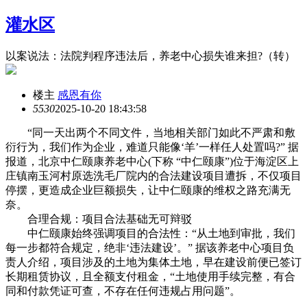
灌水区
以案说法：法院判程序违法后，养老中心损失谁来担?（转）
楼主
感恩有你
553
0
2025-10-20 18:43:58
“同一天出两个不同文件，当地相关部门如此不严肃和敷
衍行为，我们作为企业，难道只能像‘羊’一样任人处置吗?” 据
报道，北京中仁颐康养老中心(下称 “中仁颐康”)位于海淀区上
庄镇南玉河村原选洗毛厂院内的合法建设项目遭拆，不仅项目
停摆，更造成企业巨额损失，让中仁颐康的维权之路充满无
奈。
合理合规：项目合法基础无可辩驳
中仁颐康始终强调项目的合法性：“从土地到审批，我们
每一步都符合规定，绝非‘违法建设’。” 据该养老中心项目负
责人介绍，项目涉及的土地为集体土地，早在建设前便已签订
长期租赁协议，且全额支付租金，“土地使用手续完整，有合
同和付款凭证可查，不存在任何违规占用问题”。