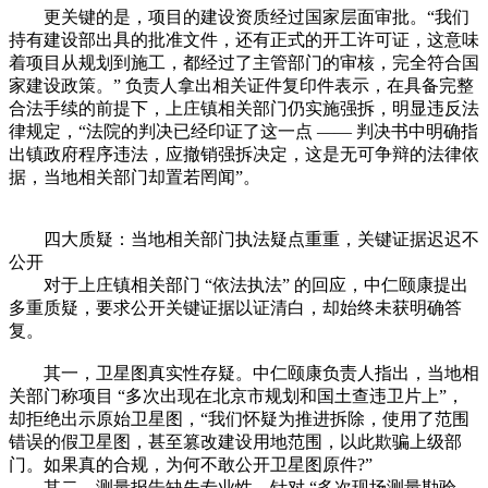
更关键的是，项目的建设资质经过国家层面审批。“我们
持有建设部出具的批准文件，还有正式的开工许可证，这意味
着项目从规划到施工，都经过了主管部门的审核，完全符合国
家建设政策。” 负责人拿出相关证件复印件表示，在具备完整
合法手续的前提下，上庄镇相关部门仍实施强拆，明显违反法
律规定，“法院的判决已经印证了这一点 —— 判决书中明确指
出镇政府程序违法，应撤销强拆决定，这是无可争辩的法律依
据，当地相关部门却置若罔闻”。
四大质疑：当地相关部门执法疑点重重，关键证据迟迟不
公开
对于上庄镇相关部门 “依法执法” 的回应，中仁颐康提出
多重质疑，要求公开关键证据以证清白，却始终未获明确答
复。
其一，卫星图真实性存疑。中仁颐康负责人指出，当地相
关部门称项目 “多次出现在北京市规划和国土查违卫片上”，
却拒绝出示原始卫星图，“我们怀疑为推进拆除，使用了范围
错误的假卫星图，甚至篡改建设用地范围，以此欺骗上级部
门。如果真的合规，为何不敢公开卫星图原件?”
其二，测量报告缺失专业性。针对 “多次现场测量勘验、