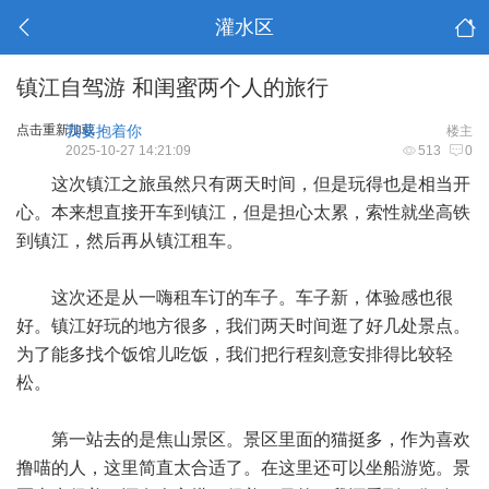
灌水区
镇江自驾游 和闺蜜两个人的旅行
点击重新加载
我要抱着你
楼主
2025-10-27 14:21:09
513
0
这次镇江之旅虽然只有两天时间，但是玩得也是相当开
心。本来想直接开车到镇江，但是担心太累，索性就坐高铁
到镇江，然后再从镇江租车。
这次还是从一嗨租车订的车子。车子新，体验感也很
好。镇江好玩的地方很多，我们两天时间逛了好几处景点。
为了能多找个饭馆儿吃饭，我们把行程刻意安排得比较轻
松。
第一站去的是焦山景区。景区里面的猫挺多，作为喜欢
撸喵的人，这里简直太合适了。在这里还可以坐船游览。景