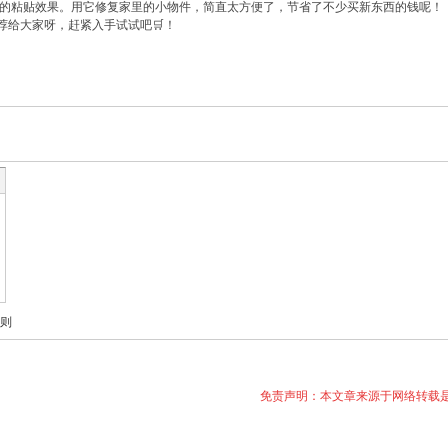
的粘贴效果。用它修复家里的小物件，简直太方便了，节省了不少买新东西的钱呢！
荐给大家呀，赶紧入手试试吧🛒！
则
免责声明：本文章来源于网络转载