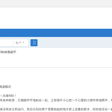
帖子
搜
0粘啥都超牢
索
阅读模式
乐泰680！
各种材质，它都能牢牢地粘在一起。之前我不小心把一个心爱的小摆件摔成两半，用乐
保没有灰尘和油污。然后分别在两个需要粘贴的地方挤上适量的胶水，轻轻按压在一