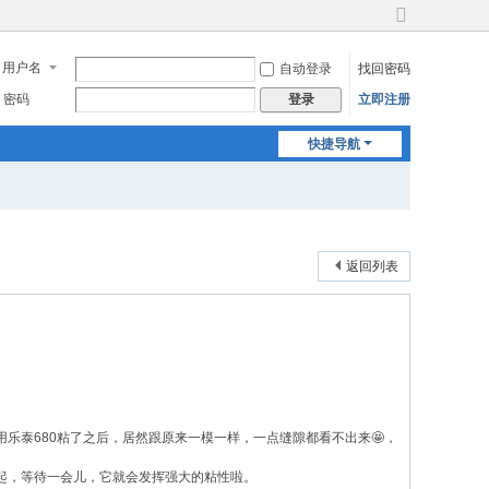
切
换
用户名
自动登录
找回密码
到
宽
密码
立即注册
登录
版
快捷导航
返回列表
泰680粘了之后，居然跟原来一模一样，一点缝隙都看不出来🤩，
起，等待一会儿，它就会发挥强大的粘性啦。