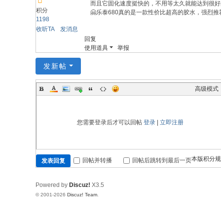
而且它固化速度挺快的，不用等太久就能达到很好
积分
🤗乐泰680真的是一款性价比超高的胶水，强烈推
1198
收听TA
发消息
回复
使用道具
举报
发新帖
高级模式
您需要登录后才可以回帖
登录
|
立即注册
本版积分规
回帖并转播
回帖后跳转到最后一页
发表回复
Powered by
Discuz!
X3.5
© 2001-2026
Discuz! Team
.