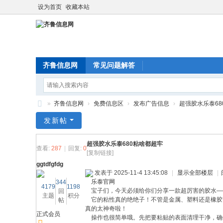
设为首页
收藏本站
齐鲁信息网
常见问题解答
»
齐鲁信息网
›
免费信息区
›
发布广告信息
›
超强胶水乐泰68
齐
发新帖
鲁
超强胶水乐泰680粘啥都超牢
信
查看:
287
|
回复:
0
[复制链接]
息
ggtdfgfdg
发表于 2025-11-4 13:45:08
|
显示全部楼层
|
网
乐泰官网
344
4179
1198
宝子们，今天必须给你们分享一款超厉害的胶水——
回
主题
积分
它的粘性真的绝绝子！不管是金属、塑料还是橡胶等
帖
真的太神奇啦！
正式会员
操作也很简单哦。先把要粘贴的表面清理干净，确