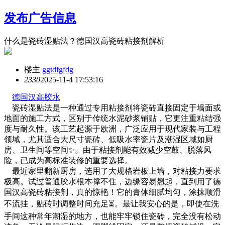
发布广告信息
什么是瓷砖湿贴法？德国汉高瓷砖粘接剂解析
楼主
ggtdfgfdg
233
0
2025-11-4 17:53:16
德国汉高胶水
瓷砖湿贴法是一种通过专用粘接剂将瓷砖直接固定于墙面或
地面的施工方式，区别于传统水泥砂浆铺贴，它更注重粘结强
度与耐久性。该工艺起源于欧洲，广泛应用于现代家装与工程
领域，尤其适合大尺寸瓷砖、低吸水率瓷片及潮湿区域如厨
房、卫生间等空间✨。由于粘接剂能有效减少空鼓、脱落风
险，已成为高标准装修的重要选择。
最近家里翻新厨房，选用了大规格岩板上墙，对粘接力要求
极高。试过普通胶水根本撑不住，边缘容易翘起，直到用了德
国汉高瓷砖粘接剂，真的惊艳！它的膏体细腻均匀，涂抹顺滑
不流挂，贴砖时调整时间充足⏳。最让我安心的是，即使在洗
手间这种常年潮湿的地方，也能牢牢锁住瓷砖，完全没有松动