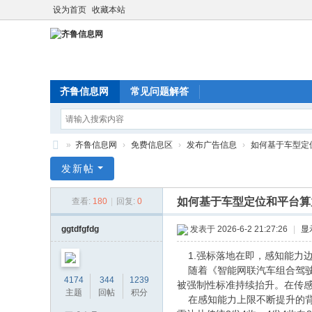
设为首页
收藏本站
齐鲁信息网
常见问题解答
»
齐鲁信息网
›
免费信息区
›
发布广告信息
›
如何基于车型定位
齐
发新帖
鲁
如何基于车型定位和平台算
查看:
180
|
回复:
0
信
息
ggtdfgfdg
发表于 2026-6-2 21:27:26
|
显
网
1.强标落地在即，感知能力
随着《智能网联汽车组合驾驶辅
4174
344
1239
被强制性标准持续抬升。在传
主题
回帖
积分
在感知能力上限不断提升的背