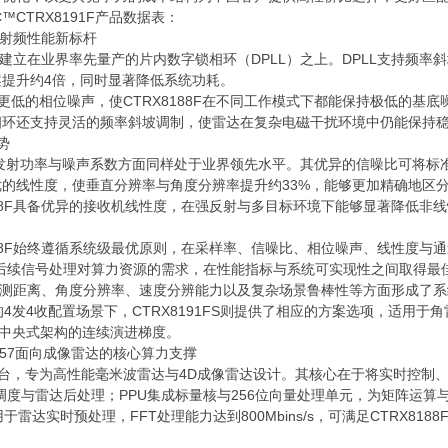
™CTRX8191F产品数据表：
义射频性能新标杆
优势建立在业界率先量产的片内数字锁相环（DPLL）之上。DPLL支持频
提升约4倍，同时显著降低系统功耗。
更低的相位噪声，使CTRX8188F在不同工作模式下都能保持极低的基
相环还支持灵活的频率斜坡调制，使雷达在复杂电磁干扰环境中仍能保持
势
F在发射功率与噪声系数方面同样处于业界领先水平。其优异的信噪比可将标准
的线性度，使垂直分辨率与角度分辨率提升约33%，能够更加精确地区
88F具备优异的接收机线性度，在强反射与多目标环境下能够显著降低非
88F始终遵循系统级最优原则，在采样率、信噪比、相位噪声、线性度与
以及后续信号处理对算力资源的需求，在性能指标与系统可实现性之间取得最
在探测距离、角度分辨率、速度分辨能力以及复杂场景鲁棒性等方面形成了
发4收配置场景下，CTRX8191FS则提供了相应的方案选项，适用于
到中央式架构的连续演进梯度。
457面向成像雷达的核心算力支撑
C4x平台，专为高性能毫米波雷达与4D成像雷达设计。其核心在于将实时控
任务调度与雷达后处理；PPU集成标量核与256位向量处理单元，为矩阵运算与
雷达实时预处理，FFT处理能力达到800Mbins/s，可满足CTRX81