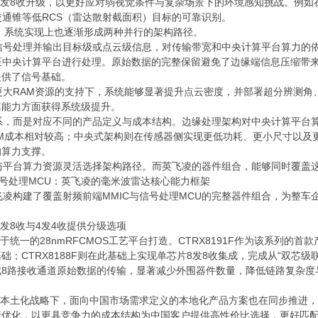
向8发8收升级，以更好应对弱视觉条件与复杂场景下的环境感知挑战。例
交通锥等低RCS（雷达散射截面积）目标的可靠识别。
，系统实现上也逐渐形成两种并行的架构路径。
号处理并输出目标级或点云级信息，对传输带宽和中央计算平台算力的依
至中央计算平台进行处理。原始数据的完整保留避免了边缘端信息压缩带
提供了信号基础。
大RAM资源的支持下，系统能够显著提升点云密度，并部署超分辨测角
离能力方面获得系统级提升。
，而是对应不同的产品定义与成本结构。边缘处理架构对中央计算平台算
OM成本相对较高；中央式架构则在传感器侧实现更低功耗、更小尺寸以及
的算力支撑。
平台算力资源灵活选择架构路径。而英飞凌的器件组合，能够同时覆盖
信号处理MCU：英飞凌的毫米波雷达核心能力框架
构建了覆盖射频前端MMIC与信号处理MCU的完整器件组合，为整车企
。
8发8收与4发4收提供分级选项
基于统一的28nmRFCMOS工艺平台打造。CTRX8191F作为该系列的
CTRX8188F则在此基础上实现单芯片8发8收集成，完成从“双芯级联”到
8路接收通道原始数据的传输，显著减少外围器件数量，降低链路复杂度
本土化战略下，面向中国市场需求定义的本地化产品方案也在同步推进，在保
行优化，以更具竞争力的成本结构为中国客户提供高性价比选择，更好匹