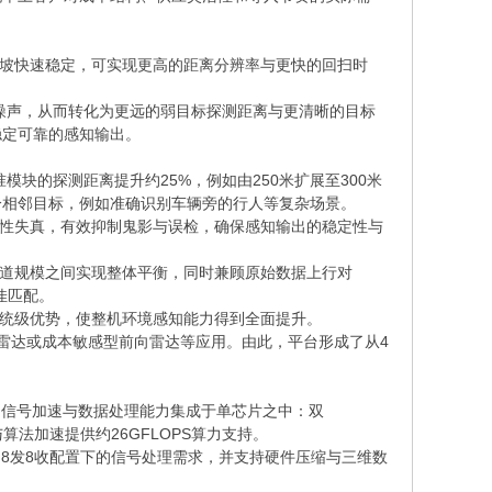
率斜坡快速稳定，可实现更高的距离分辨率与更快的回扫时
底噪声，从而转化为更远的弱目标探测距离与更清晰的目标
稳定可靠的感知输出。
模块的探测距离提升约25%，例如由250米扩展至300米
分相邻目标，例如准确识别车辆旁的行人等复杂场景。
线性失真，有效抑制鬼影与误检，确保感知输出的稳定性与
通道规模之间实现整体平衡，同时兼顾原始数据上行对
佳匹配。
系统级优势，使整机环境感知能力得到全面提升。
角雷达或成本敏感型前向雷达等应用。由此，平台形成了从4
制、信号加速与数据处理能力集成于单芯片之中：双
算法加速提供约26GFLOPS算力支持。
88F8发8收配置下的信号处理需求，并支持硬件压缩与三维数