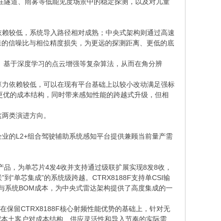
如在隧道、雨雾等低能见度场景中的稳定探测，以及对儿童
赖较低，系统导入路径相对成熟；中央式架构则通过高速
来的信噪比与相位精度损失，为更远的探测距离、更低的底
、基于深度学习的点云增强等复杂算法，从而在角分辨
力依赖较低，可以在现有平台基础上以较小改动满足强标
更优的成本结构，同时带来感知性能的跨越式升级，但相
这两类演进方向。
业的L2+组合驾驶辅助系统感知平台提供兼顾当前量产需
首款产品，为单芯片4发4收并支持通过级联扩展实现8发8收，
“单芯集成”的系统级跨越。CTRX8188F支持单CSI输
与系统BOM成本，为中央式雷达架构提供了高度集成的一
留CTRX8188F核心射频性能优势的基础上，针对无
配本土客户对成本结构、供应灵活性和导入节奏的实际需