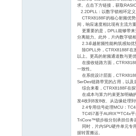
求。点击下方链接，获取RASIC
2.2DPLL：以数字锁相环定
CTRX8188F的核心射频
间，响应速度相比现有主流方案
更重要的是，DPLL能够带来
分离能力。此外，片内数字锁
2.3卓越射频性能构筑感知优
除DPLL外，CTRX8188
以上。更高的射频通道数与更优
在接收链路方面，CTRX81
一致性。
在系统设计层面，CTRX81
SerDes链路带宽的占用，
综合来看，CTRX8188F
在成本与算力约束更加明确的4
发4收到8发8收、从边缘处理
2.4专用信号处理MCU：TC
TC457基于AURIX™T
TriCore™锁步核分别承担
同时，片内SPU硬件单元专用于
据转置搬运。