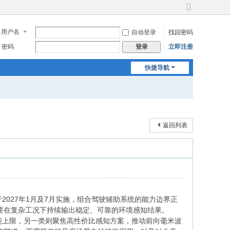
切
换
用户名
自动登录
找回密码
到
宽
密码
立即注册
登录
版
快捷导航
返回列表
027年1月及7月实施，组合驾驶辅助系统的能力边界正
要在复杂工况下持续输出稳定、可靠的环境感知结果。
上限，另一类则聚焦高性价比感知方案，推动前向毫米波