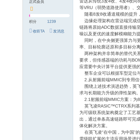
雷达从传统3发4收、4发4收
正式会员
等VRU（弱势道路使用者）、
随着8发8收通道规模的提升
边缘处理架构在雷达端完成信
积分
1239
链路将原始ADC数据直接传输
收听TA
发消息
噪以及更优的速度解模糊能力
同时，在中央侧更强算力与更
率、目标轮廓还原和多目标分
两种架构并非简单的替代关系
要求，但传感器端的功耗与B
应需要中央计算平台提供更强
整车企业可以根据车型定位与
2.从射频前端MMIC到专用
围绕上述技术演进趋势，英飞凌
求与长期能力升级的弹性架构
2.1射频前端MMIC方案：为
英飞凌RASIC™CTRX系列
为可级联系统架构奠定了工艺基础；
出，通过单条高速链路即可完成
体化解决方案。
在英飞凌“在中国，为中国”的
需级联扩展的主流应用场景进