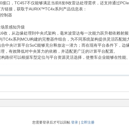
3.0接口，TC457不仅能够满足当前8发8收雷达处理需求，还支持通过PC
链接，获取于AURIX™TC4x系列产品信息表：
微控制器
全场景感知升级
发16收，从边缘处理到中央式架构，毫米波雷达每一次能力跃升都依赖射
C与TC4x系列MCU构建的完整器件组合，为不同系统架构提供灵活匹配
合中央计算平台SoC能够充分释放这一潜力；而在现有平台条件下，边缘处理
处理，有效降低对中央算力的依赖，并适配更广泛的计算平台配置。
构路径可以根据车型定位与平台资源灵活选择，使整车企业能够在性能、
您需要登录后才可以回帖
登录
|
立即注册