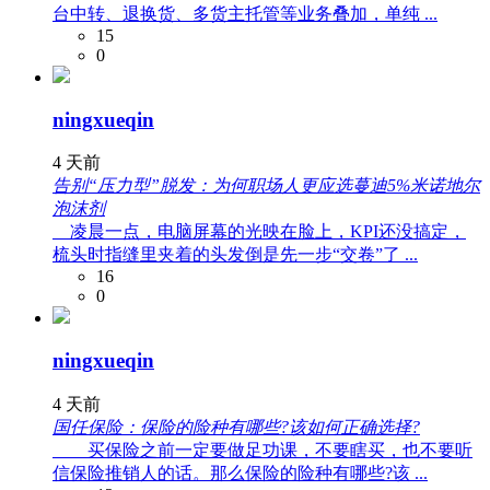
台中转、退换货、多货主托管等业务叠加，单纯 ...
15
0
ningxueqin
4 天前
告别“压力型”脱发：为何职场人更应选蔓迪5%米诺地尔
泡沫剂
凌晨一点，电脑屏幕的光映在脸上，KPI还没搞定，
梳头时指缝里夹着的头发倒是先一步“交卷”了 ...
16
0
ningxueqin
4 天前
国任保险：保险的险种有哪些?该如何正确选择?
买保险之前一定要做足功课，不要瞎买，也不要听
信保险推销人的话。那么保险的险种有哪些?该 ...