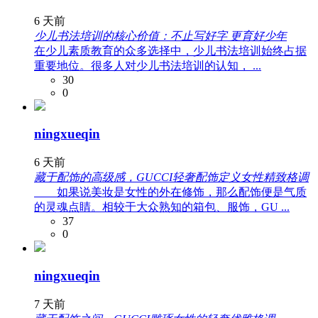
6 天前
少儿书法培训的核心价值：不止写好字 更育好少年
在少儿素质教育的众多选择中，少儿书法培训始终占据
重要地位。很多人对少儿书法培训的认知， ...
30
0
ningxueqin
6 天前
藏于配饰的高级感，GUCCI轻奢配饰定义女性精致格调
如果说美妆是女性的外在修饰，那么配饰便是气质
的灵魂点睛。相较于大众熟知的箱包、服饰，GU ...
37
0
ningxueqin
7 天前