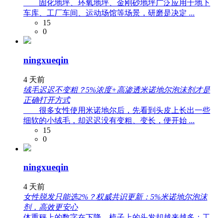
固化地坪、环氧地坪、金刚砂地坪广泛应用于地下
车库、工厂车间、运动场馆等场景，研磨是决定 ...
15
0
ningxueqin
4 天前
绒毛迟迟不变粗？5%浓度+高渗透米诺地尔泡沫剂才是
正确打开方式
很多女性使用米诺地尔后，先看到头皮上长出一些
细软的小绒毛，却迟迟没有变粗、变长，便开始 ...
15
0
ningxueqin
4 天前
女性脱发只能选2%？权威共识更新：5%米诺地尔泡沫
剂，高效更安心
体重秤上的数字在下降，梳子上的头发却越来越多；工