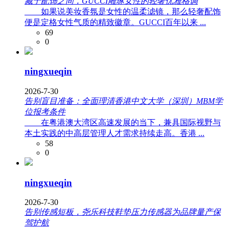
藏于配饰之间，GUCCI雕琢女性的轻奢优雅格调
如果说美妆香氛是女性的温柔滤镜，那么轻奢配饰
便是定格女性气质的精致徽章。GUCCI百年以来 ...
69
0
ningxueqin
2026-7-30
告别盲目准备：全面理清香港中文大学（深圳）MBM学
位报考条件
在粤港澳大湾区高速发展的当下，兼具国际视野与
本土实践的中高层管理人才需求持续走高。香港 ...
58
0
ningxueqin
2026-7-30
告别传感短板，尧乐科技鞋垫压力传感器为品牌量产保
驾护航