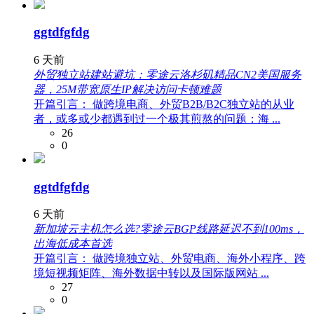
ggtdfgfdg
6 天前
外贸独立站建站避坑：零途云洛杉矶精品CN2美国服务
器，25M带宽原生IP解决访问卡顿难题
开篇引言： 做跨境电商、外贸B2B/B2C独立站的从业
者，或多或少都遇到过一个极其煎熬的问题：海 ...
26
0
ggtdfgfdg
6 天前
新加坡云主机怎么选?零途云BGP线路延迟不到100ms，
出海低成本首选
开篇引言： 做跨境独立站、外贸电商、海外小程序、跨
境短视频矩阵、海外数据中转以及国际版网站 ...
27
0