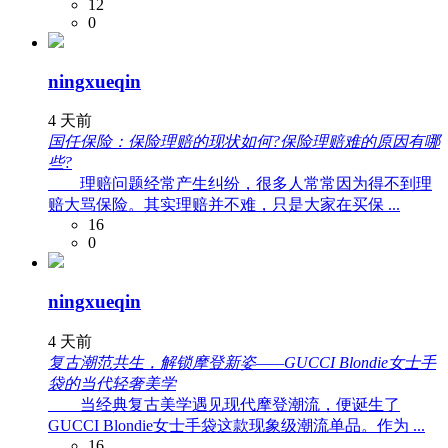
12
0
ningxueqin
4 天前
国任保险：保险理赔的现状如何?保险理赔难的原因有哪
些?
理赔问题经常产生纠纷，很多人常常因为得不到理
赔大骂保险。其实理赔并不难，只是大家在买保 ...
16
0
ningxueqin
4 天前
复古潮范共生，解锁摩登新姿——GUCCI Blondie女士手
袋的当代轻奢美学
当经典复古美学遇见现代摩登潮流，便诞生了
GUCCI Blondie女士手袋这款现象级潮流单品。作为 ...
16