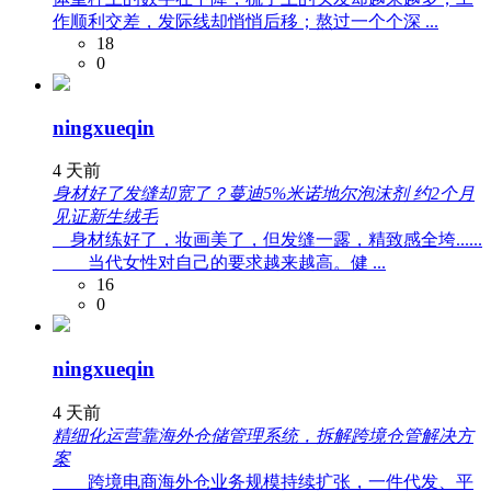
作顺利交差，发际线却悄悄后移；熬过一个个深 ...
18
0
ningxueqin
4 天前
身材好了发缝却宽了？蔓迪5%米诺地尔泡沫剂 约2个月
见证新生绒毛
身材练好了，妆画美了，但发缝一露，精致感全垮......
当代女性对自己的要求越来越高。健 ...
16
0
ningxueqin
4 天前
精细化运营靠海外仓储管理系统，拆解跨境仓管解决方
案
跨境电商海外仓业务规模持续扩张，一件代发、平